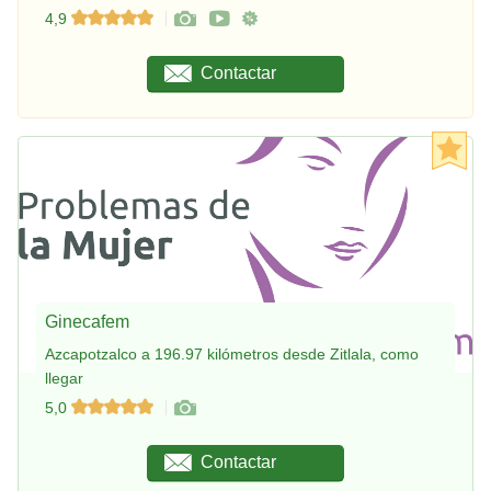
4,9
Contactar
Ginecafem
Azcapotzalco a 196.97 kilómetros desde Zitlala, como
llegar
5,0
Contactar