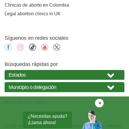
Clínicas de aborto en Colombia
Legal abortion clinics in UK
Síguenos en redes sociales
facebook
instagram
tiktok
youtube
X
Búsquedas rápidas por
Personaliza tus cookies
¿Necesitas ayuda?
¡Llama ahora!
© 2026
clinicasabortos.mx
| Todos los derechos reservados | Website