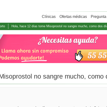
Clínicas
Ofertas médicas
Pregunta 
orto
Hola, hace 12 días tome Misoprostol no sangre mucho, como dos día
Misoprostol no sangre mucho, como d