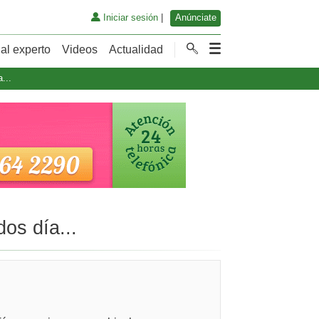
Iniciar sesión
|
Anúnciate
al experto
Videos
Actualidad
...
os día...