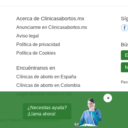
Acerca de Clinicasabortos.mx
Sí
Anunciarme en Clinicasabortos.mx
Aviso legal
Bú
Política de privacidad
Política de Cookies
Encuéntranos en
Clínicas de aborto en España
Per
Clínicas de aborto en Colombia
Legal abortion clinics in UK
¿Necesitas ayuda?
¡Llama ahora!
ados | Website creada por
balneariais