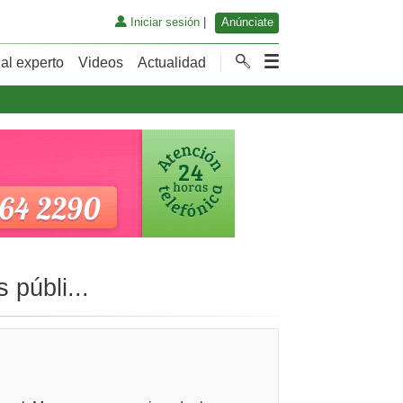
Iniciar sesión
|
Anúnciate
al experto
Videos
Actualidad
públi...