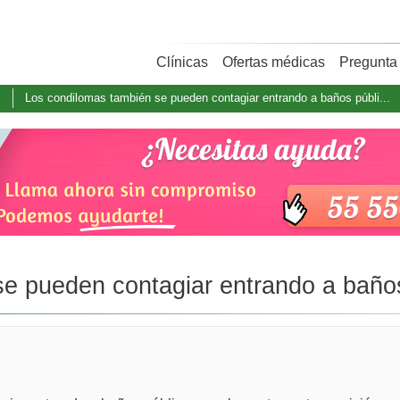
Clínicas
Ofertas médicas
Pregunta 
s
Los condilomas también se pueden contagiar entrando a baños públi...
e pueden contagiar entrando a baños 