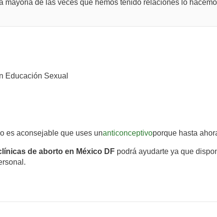
y la mayoria de las veces que hemos tenido relaciones lo hacem
n Educación Sexual
do es aconsejable que uses un
anticonceptivo
porque hasta ahora
clínicas de aborto en México DF
podrá ayudarte ya que dispon
ersonal.