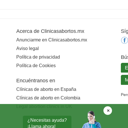
Acerca de Clinicasabortos.mx
Sí
Anunciarme en Clinicasabortos.mx
Aviso legal
Bú
Política de privacidad
Política de Cookies
Encuéntranos en
Clínicas de aborto en España
Per
Clínicas de aborto en Colombia
Legal abortion clinics in UK
¿Necesitas ayuda?
¡Llama ahora!