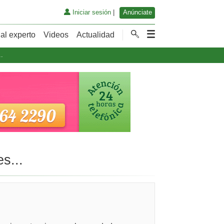
Iniciar sesión
|
Anúnciate
al experto
Videos
Actualidad
..
s...