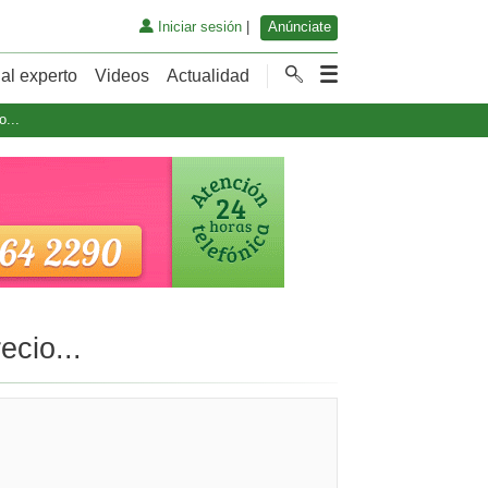
Iniciar sesión
|
Anúnciate
al experto
Videos
Actualidad
o...
ecio...