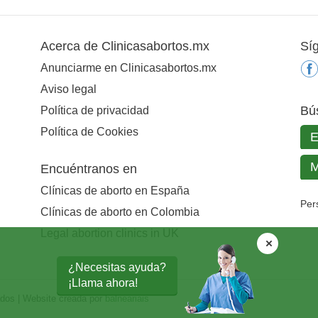
Acerca de Clinicasabortos.mx
Sí
Anunciarme en Clinicasabortos.mx
Aviso legal
Bú
Política de privacidad
Política de Cookies
Encuéntranos en
Clínicas de aborto en España
Per
Clínicas de aborto en Colombia
Legal abortion clinics in UK
¿Necesitas ayuda?
¡Llama ahora!
ados | Website creada por
balneariais